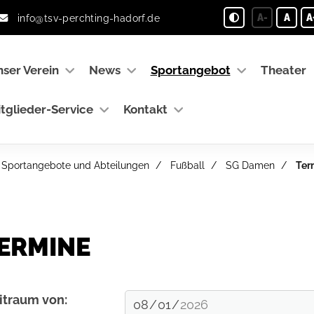
info@tsv-perchting-hadorf.de
A-
A
A
ser Verein
News
Sportangebot
Theater
tglieder-Service
Kontakt
Sportangebote und Abteilungen
Fußball
SG Damen
Ter
ERMINE
itraum von: