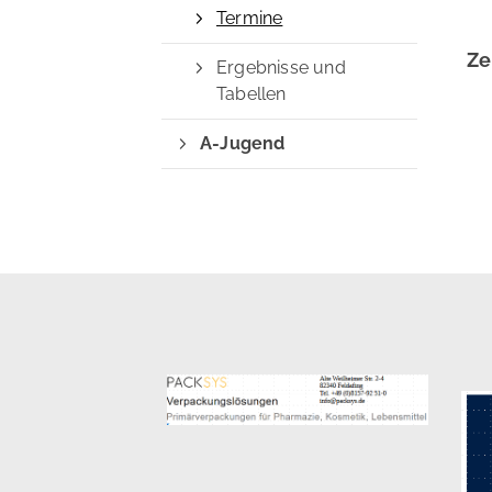
Termine
Ze
QUICKLINKS
Ergebnisse und
Tabellen
Sportangebote finden
A-Jugend
Unser Sportangebot
Sportsuche