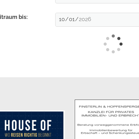
itraum bis:
Mitglieder-Service
Ge
Alles zur Mitgliedschaft
TS
Downloads
Jä
Termine
82
Fragen & Antworten