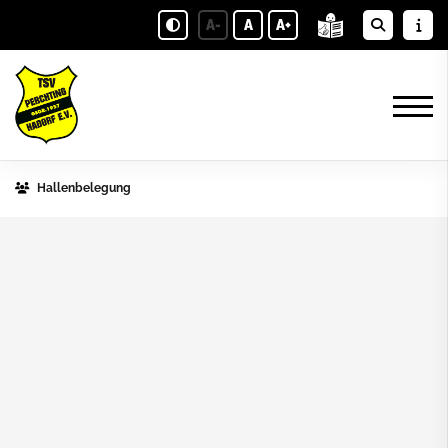
A-
A
A+
Hallenbelegung